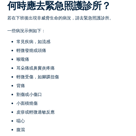
何時應去緊急照護診所？
若在下班後出現非威脅生命的病況，請去緊急照護診所。
一些病況示例如下：
常見疾病，如流感
輕微發燒或頭痛
喉嚨痛
耳朵痛或鼻竇炎疼痛
輕微受傷，如腳踝扭傷
背痛
割傷或小傷口
小面積燒傷
皮疹或輕微過敏反應
噁心
腹瀉