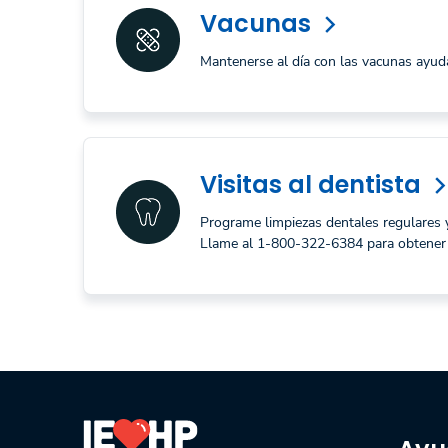
Vacunas
arrow_forward_ios
Mantenerse al día con las vacunas ayud
Visitas al dentista
arrow_forward_io
Programe limpiezas dentales regulares y
Llame al 1-800-322-6384 para obtener 