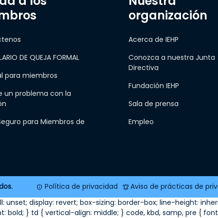
da a los
Nuestra
mbros
organización
ctenos
Acerca de IEHP
ARIO DE QUEJA FORMAL
Conozca a nuestra Junta
Directiva
al para miembros
Fundación IEHP
e un problema con la
ón
Sala de prensa
 Seguro para Miembros de
Empleo
dos.
Política de privacidad
Aviso de prácticas de pri