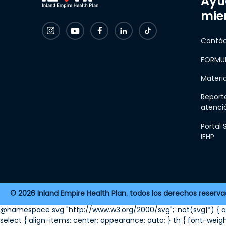
Ayu
mie
Contá
FORMUL
Materi
Report
atenci
Portal
IEHP
2026 Inland Empire Health Plan. todos los derechos reserva