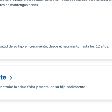
ntes se mantengan sanos.
s
lud de su hijo en crecimiento, desde el nacimiento hasta los 12 años.
te
arrow_forward_ios
trolar la salud física y mental de su hijo adolescente.