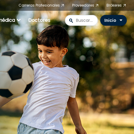
Carreras Profesionales
Proveedores
Brókeres
expand_more
médica
Doctores
search
Inicio