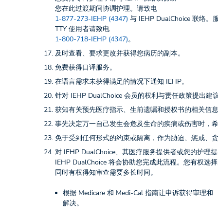
您在此过渡期间协调护理。请致电
1-877-273-IEHP (4347)
与 IEHP DualChoice
TTY 使用者请致电
1-800-718-IEHP (4347)
。
及时查看、要求更改并获得您病历的副本。
免费获得口译服务。
在语言需求未获得满足的情况下通知 IEHP。
针对 IEHP DualChoice 会员的权利与责任政策提出建
获知有关预先医疗指示、生前遗嘱和授权书的相关信
事先决定万一自己发生会危及生命的疾病或伤害时，
免于受到任何形式的约束或隔离，作为胁迫、惩戒、
对 IEHP DualChoice、其医疗服务提供者或您的护
IEHP DualChoice 将会协助您完成此流程。
同时有权得知审查需要多长时间。
根据 Medicare 和 Medi-Cal 指南让申诉获得审理和
解决。