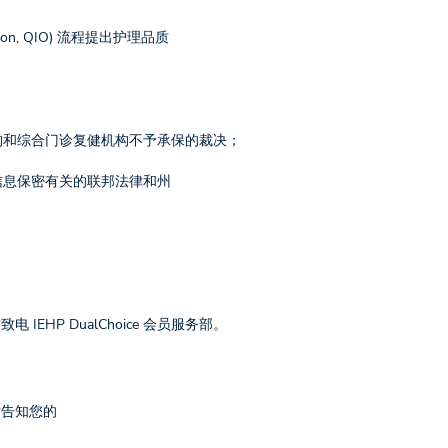
ation, QIO) 流程提出护理品质
构和综合门诊复健机构不予承保的裁决；
信息保密有关的联邦法律和州
HP DualChoice 会员服务部。
时告知您的