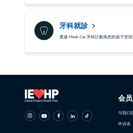
牙科就診
arrow_forward_ios
透過 Medi-Cal 牙科計劃為您的孩子安
会员
与我们
申诉表