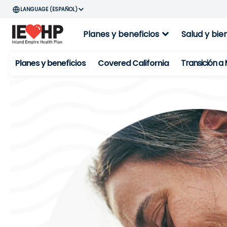
ESPAÑOL
expand_more
Planes y beneficios
Salud y bie
Planes y beneficios
Covered California
Transición a