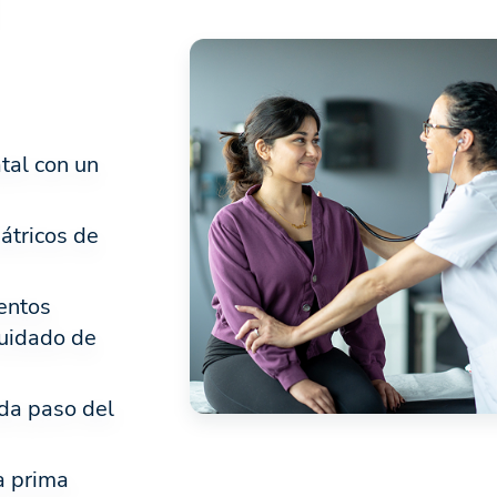
tal con un
átricos de
entos
cuidado de
ada paso del
a prima