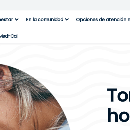
expand_more
expand_more
nestar
En la comunidad
Opciones de atención 
 Medi-Cal
To
ho