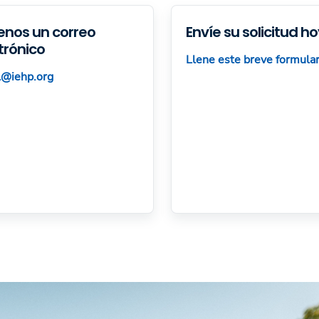
enos un correo
Envíe su solicitud h
trónico
Llene este breve formular
l@iehp.org