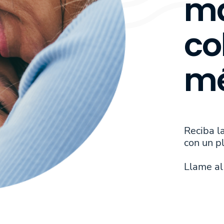
ma
co
mé
Reciba l
con un p
Llame al