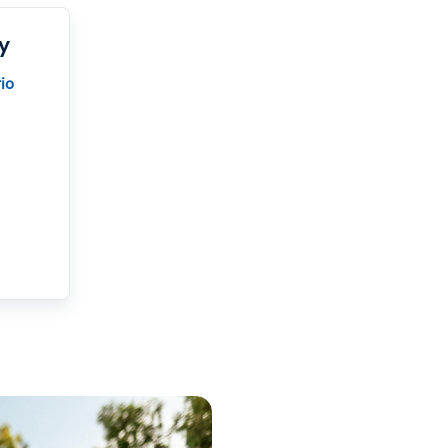
oy
io