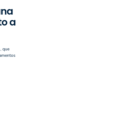
úna
to a
, que
icamentos