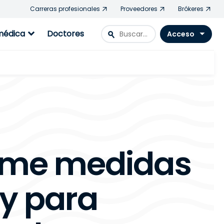
Carreras profesionales
Proveedores
Brókeres
expand_more
médica
Doctores
search
Acceso
me medidas
y para