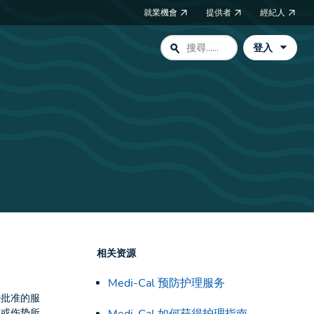
就業機會
提供者
經紀人
search
登入
相关资源
Medi-Cal 预防护理服务
经批准的服
症或伤势所