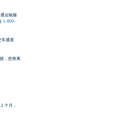
交通运输服
电
1-800-
公交车通票
链接，您将离
2 个月，