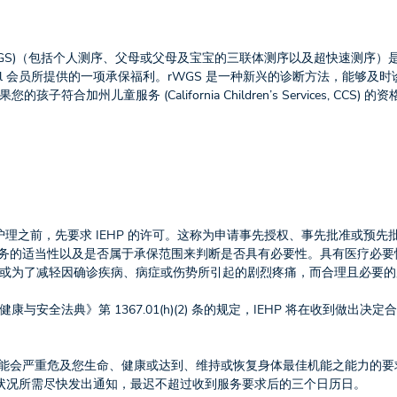
encing, rWGS)（包括个人测序、父母或父母及宝宝的三联体测序以及超快速测序
al 会员所提供的一项承保福利。rWGS 是一种新兴的诊断方法，能够及
童服务 (California Children’s Services, CCS) 的资
护理之前，先要求 IEHP 的许可。这称为申请事先授权、事先批准或预先
和服务的适当性以及是否属于承保范围来判断是否具有必要性。具有医疗必
或为了减轻因确诊疾病、病症或伤势所引起的剧烈疼痛，而合理且必要的
全法典》第 1367.01(h)(2) 条的规定，IEHP 将在收到做出决定
可能会严重危及您生命、健康或达到、维持或恢复身体最佳机能之能力的要求
康状况所需尽快发出通知，最迟不超过收到服务要求后的三个日历日。