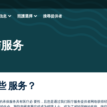
expand_more
expand_more
信息
照護選擇
搜尋提供者
与服务
些 服务？
果您的承保服务具有医疗必 要性，且您是通过我们医疗服务提供者网络获得
了保护生命、预防您罹患重症或成为残障人士，或为了减轻因确诊疾病、病