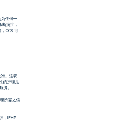
）是为任何一
时诊断病症，
格，CCS 可
批准。这表
要性的护理是
服务。
合理所需之信
，IEHP