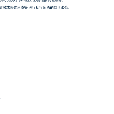
批准（事先授权）具有医疗必要性的其他服务。
无虹膜或圆锥角膜等 医疗病症所需的隐形眼镜。
牙）