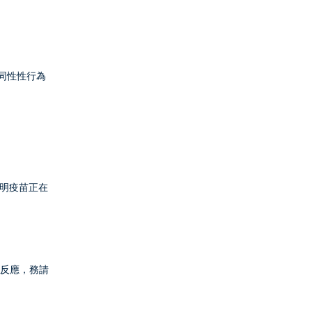
性同性性行為
明疫苗正在
敏反應，務請