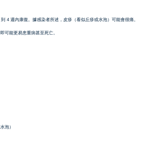
 2 到 4 週內康復。據感染者所述，皮疹（看似丘疹或水泡）可能會很痛。
，即可能更易患重病甚至死亡。
或水泡）