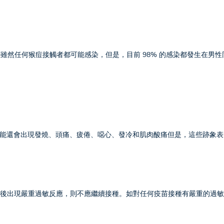
用。雖然任何猴痘接觸者都可能感染，但是，目前 98% 的感染都發生在男
能還會出現發燒、頭痛、疲倦、噁心、發冷和肌肉酸痛但是，這些跡象表
S 疫苗後出現嚴重過敏反應，則不應繼續接種。如對任何疫苗接種有嚴重的過