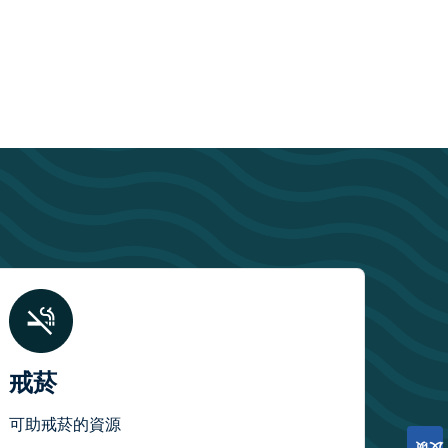
戒菸
可助戒菸的資源