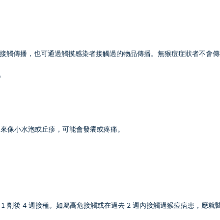
接觸傳播，也可通過觸摸感染者接觸過的物品傳播。無猴痘症狀者不會傳
？
起來像小水泡或丘疹，可能會發癢或疼痛。
在第 1 劑後 4 週接種。如屬高危接觸或在過去 2 週內接觸過猴痘病患，應就