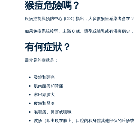
猴痘危險嗎？
疾病控制與預防中心 (CDC) 指出，大多數猴痘感染者會在
如果免疫系統較弱、未滿 8 歲、懷孕或哺乳或有濕疹病史
有何症狀？
最常見的症狀是：
發燒和頭痛
肌肉酸痛和背痛
淋巴結腫大
疲憊和發冷
喉嚨痛、鼻塞或咳嗽
皮疹（即出現在臉上、口腔內和身體其他部位的丘疹