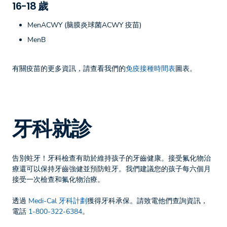
16-18 歲
MenACWY (脑膜炎球菌ACWY 疫苗)
MenB
有關疫苗的更多資訊，請查看我們的
免疫接種時間表
圖表。
牙科就診
告別蛀牙！牙科檢查有助於維持孩子的牙齒健康。接受氟化物治
療還可以保持牙齒強健並預防蛀牙。我們建議您的孩子每六個月
接受一次檢查和氟化物治療。
透過
Medi-Cal 牙科計劃
獲得牙科承保。請致電他們查詢資訊，
電話
1-800-322-6384
。