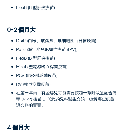
HepB (B 型肝炎疫苗)
0-2 個月大
DTaP (白喉、破傷風、無細胞性百日咳疫苗)
Polio (滅活小兒麻痺症疫苗 (IPV))
HepB (B 型肝炎疫苗)
Hib (b 型流感嗜血桿菌疫苗)
PCV (肺炎鏈球菌疫苗)
RV (輪狀病毒疫苗)
在第一年內，有些嬰兒可能需要接種一劑呼吸道融合病
毒 (RSV) 疫苗 。與您的兒科醫生交談，瞭解哪些疫苗
適合您的寶寶。
4 個月大