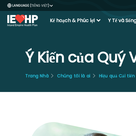
TIẾNG VIỆT
expand_more
Kế hoạch & Phúc lợi
Y Tế và Sốn
Ý Kiến của Quý 
Trang Nhà
Chúng tôi là ai
Hiệu quả Cải tiế