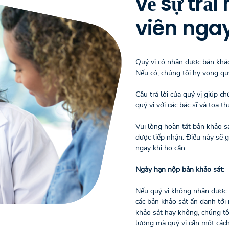
về sự trả
viên nga
Quý vị có nhận được bản khảo
Nếu có, chúng tôi hy vọng quý
Câu trả lời của quý vị giúp ch
quý vị với các bác sĩ và toa t
Vui lòng hoàn tất bản khảo s
được tiếp nhận. Điều này sẽ 
ngay khi họ cần.
Ngày hạn nộp bản khảo sát
:
Nếu quý vị không nhận được b
các bản khảo sát ẩn danh tới
khảo sát hay không, chúng tô
lượng mà quý vị cần một các