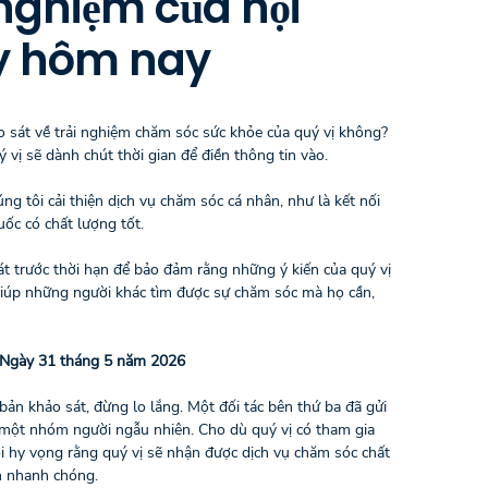
i nghiệm của hội
y hôm nay
 sát về trải nghiệm chăm sóc sức khỏe của quý vị không?
 vị sẽ dành chút thời gian để điền thông tin vào.
úng tôi cải thiện dịch vụ chăm sóc cá nhân, như là kết nối
huốc có chất lượng tốt.
át trước thời hạn để bảo đảm rằng những ý kiến của quý vị
giúp những người khác tìm được sự chăm sóc mà họ cần,
Ngày 31 tháng 5 năm 2026
ản khảo sát, đừng lo lắng. Một đối tác bên thứ ba đã gửi
 một nhóm người ngẫu nhiên. Cho dù quý vị có tham gia
i hy vọng rằng quý vị sẽ nhận được dịch vụ chăm sóc chất
h nhanh chóng.