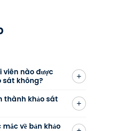
p
ội viên nào được
o sát không?
n thành khảo sát
c mắc về bản khảo