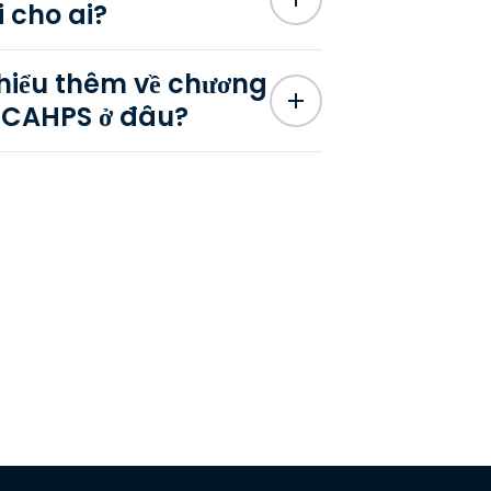
i cho ai?
 hiểu thêm về chương
t CAHPS ở đâu?