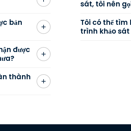
sát, tôi nên gọ
ợc bản
Tôi có thể tìm
trình khảo sá
nhận được
hưa?
àn thành