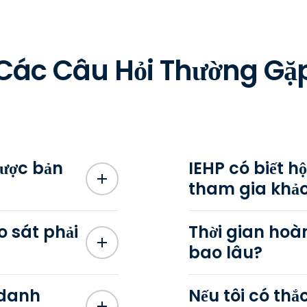
Các Câu Hỏi Thường Gặ
được bản
IEHP có biết h
tham gia khả
o sát phải
Thời gian hoà
bao lâu?
 danh
Nếu tôi có thắ