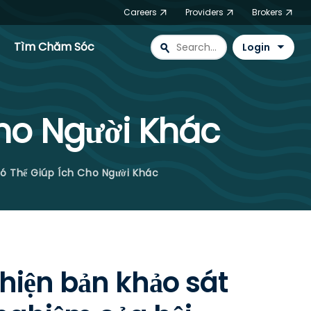
Careers
Providers
Brokers
Tìm Chăm Sóc
search
Login
Cho Người Khác
Có Thể Giúp Ích Cho Người Khác
hiện bản khảo sát