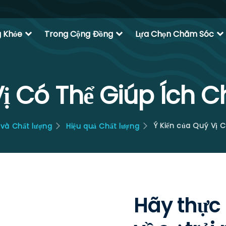
expand_more
expand_more
expand_more
g Khỏe
Trong Cộng Đồng
Lựa Chọn Chăm Sóc
Vị Có Thể Giúp Ích 
Ý Kiến của Quý Vị 
n và Chất lượng
Hiệu quả Chất lượng
Hãy thực 