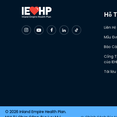
Hỗ T
Liên Hệ
Mẫu Đơn
Báo Cá
Cổng T
của IEH
Tài liệu
2026 Inland Empire Health Plan.