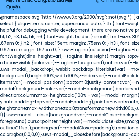
Một Tổ Chức Công. Bảo Lưu Mọi
Chính Sách Bảo M
Quyền.