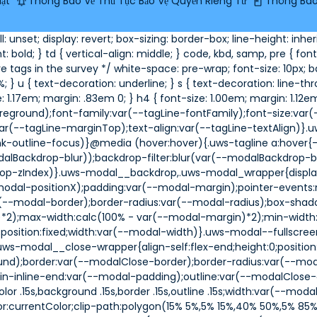
ật
Thông Báo Về Thủ Tục Bảo Vệ Quyền Riêng Tư
Thông Báo 