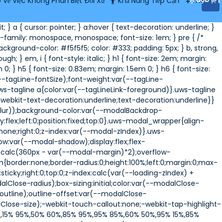
Về Việc Không Phân Biệt Đối Xử
Khả Năng Tiếp Cận
Thêm