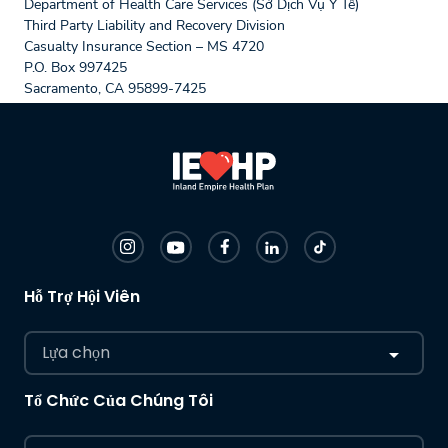
Department of Health Care Services (Sở Dịch Vụ Y Tế)
Third Party Liability and Recovery Division
Casualty Insurance Section – MS 4720
P.O. Box 997425
Sacramento, CA 95899-7425
Hỗ Trợ Hội Viên
Lựa chọn
Tổ Chức Của Chúng Tôi